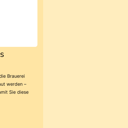
s
die Brauerei
aut werden –
amit Sie diese