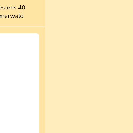
estens 40
öhmerwald