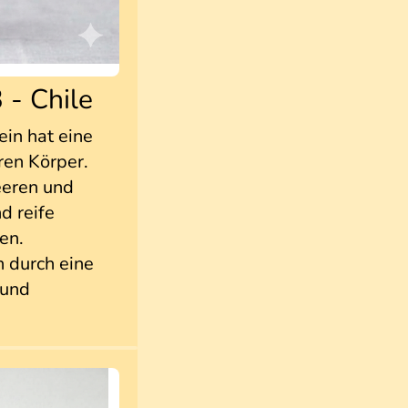
 - Chile
ein hat eine
ren Körper.
eeren und
d reife
en.
n durch eine
 und