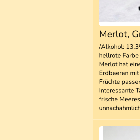
Merlot, G
/Alkohol: 13,3
hellrote Farbe
Merlot hat ei
Erdbeeren mit 
Früchte passen
Interessante T
frische Meere
unnachahmliche