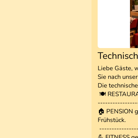
Technisch
Liebe Gäste, w
Sie nach unse
Die technische
🍽️ RESTAURA
----------------
🏠 PENSION ge
Frühstück.
---------------
💪 FITNESS ge