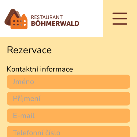
Ubytování v pensionu
KONTAKT
REZERVACE STOLU
RESTAURACE
NABÍDKA DNE
Rezervace
JÍDELNÍ LÍSTEK
NÁPOJE
Kontaktní informace
VINNÝ LÍSTEK